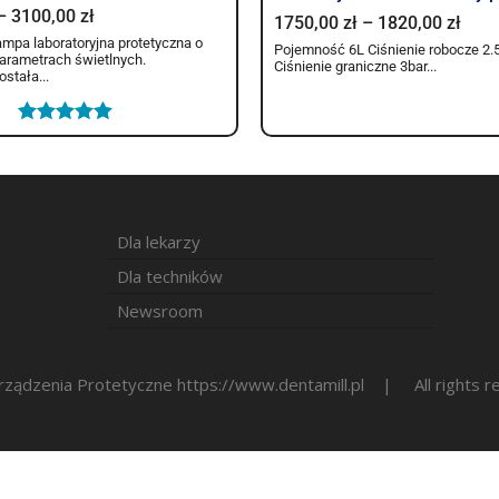
–
3100,00
zł
1750,00
zł
–
1820,00
zł
mpa laboratoryjna protetyczna o
Pojemność 6L Ciśnienie robocze 2.5
arametrach świetlnych.
Ciśnienie graniczne 3bar...
stała...
Oceniono
5.00
na 5
Dla lekarzy
Dla techników
Newsroom
 Urządzenia Protetyczne https://www.dentamill.pl | All righ