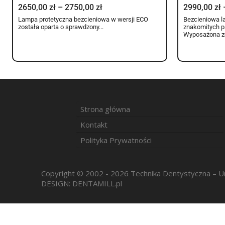
2650,00
zł
–
2750,00
zł
2990,00
zł
Lampa protetyczna bezcieniowa w wersji ECO
Bezcieniowa la
została oparta o sprawdzony...
znakomitych p
Wyposażona zo
Strona główna
Kontakt
Polityka Prywatności
Copyright © 2002 - 2026 Technika Dentystyczna –
DESIGN:
DENTAMILL.pl