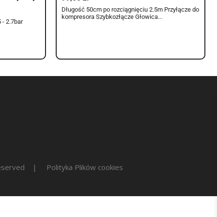
Długość 50cm po rozciągnięciu 2.5m Przyłącze do
kompresora Szybkozłącze Głowica...
 - 2.7bar
ts reserved |
Polityka Plików cookies
Lampa
Wąż do
protetyczna ECO
polimeryzatora
4600 96Ra LED
ciśnieniowego