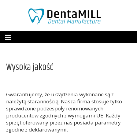
Wysoka jakość
Gwarantujemy, że urządzenia wykonane są z
należytą starannością. Nasza firma stosuje tylko
sprawdzone podzespoły renomowanych
Lampa
Lampa
producentów zgodnych z wymogami UE. Każdy
protetyczna ECO
protetyczna PRO
4600 96Ra LED
6200 96Ra LED -
sprzęt oferowany przez nas posiada parametry
2650,00
zł
Rozszerzona
zgodne z deklarowanymi.
regulacja
+
DODAJ